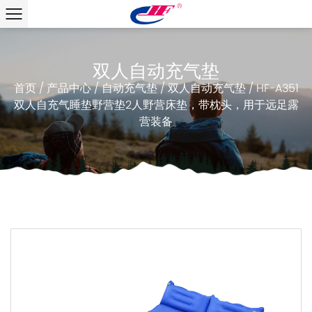
双人自动充气垫
首页
/
产品中心
/
自动充气垫
/
双人自动充气垫
/
HF-A351
双人自充气睡垫野营垫2人野营床垫，带枕头，用于远足露
营装备