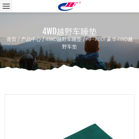
4WD越野车睡垫
首页
/
产品中心
/
4WD越野车睡垫
/
HF-A001 豪华4WD越
野车垫