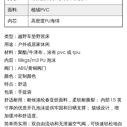
面料:
植绒PVC
内芯:
高密度PU海绵
类型：越野车垫野营床
用途：户外或居家休闲
材料：聚酯/牛津布，涂有 pvc 或 tpu
内层：18kgs/m3 PU 泡沫
阀门：ABS/黄铜阀门
颜色：定制颜色
特点：舒适
包装：手提袋
舒适耐用：耐候涤纶春亚纺面料，柔软耐撕裂； 内部 1.5 英
寸厚的优质开孔泡沫提供牢固和日晒支撑； 簇绒设计，增
加缓冲和舒适度。
简单而实用：双自由流动和无泄漏空气阀，可快速轻松地自